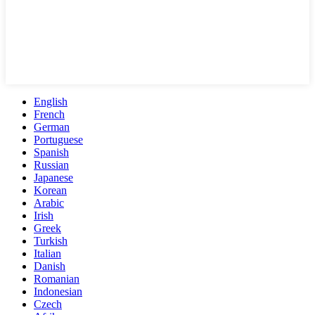
English
French
German
Portuguese
Spanish
Russian
Japanese
Korean
Arabic
Irish
Greek
Turkish
Italian
Danish
Romanian
Indonesian
Czech