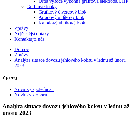
Ultra vysoce výkonná grafitová elektroda/UHP
Grafitové bloky
Grafitový čtvercový blok
Anodový uhlíkový blok
Katodový uhlíkový blok
Zprávy
Nejčastější dotazy
Kontaktujte nás
Domov
Zprávy
Analýza situace dovozu jehlového koksu v lednu až únoru
2023
Zprávy
Novinky společnosti
Novinky z oboru
Analýza situace dovozu jehlového koksu v lednu až
únoru 2023