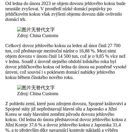
Od ledna do února 2023 se objem dovozu jehlového koksu bude
neustále zvyšovat. V prostředí nízké domácí poptávky po
jehličkovém koksu však zvýšení objemu dovozu dále ovlivnilo
domácí trh.
Zdroj: China Customs
Celkový dovoz jehlového koksu za leden až únor činil 27 700
tun, což představuje meziroční nárůst o 16,88 %. Mezi nimi
objem dovozu v únoru činil 14 500 tun, což je o 9,85 % více než
v lednu. Soudě z úrovně stejného období loňského roku byl
dovoz jehličkového koksu od ledna do února na poměrně vysoké
úrovni, což souvisí i s poklesem domácí nabídky jehlového
koksu během čínského nového roku.
Zdroj: China Customs
Z pohledu zemí, které jsou zdrojem dovozu, Spojené království a
Spojené státy již nepředstavují hlavní sílu a Japonsko a Jižní
Korea se staly hlavními zeměmi původu dovozu jehlového
koksu. Od ledna do února představoval dovoz jehlového koksu z
Jižní Koreje 37,6 % a dovoz jehlového koksu z Japonska 31,4
%, a to především díky navazující kontrole nákladů a výběru