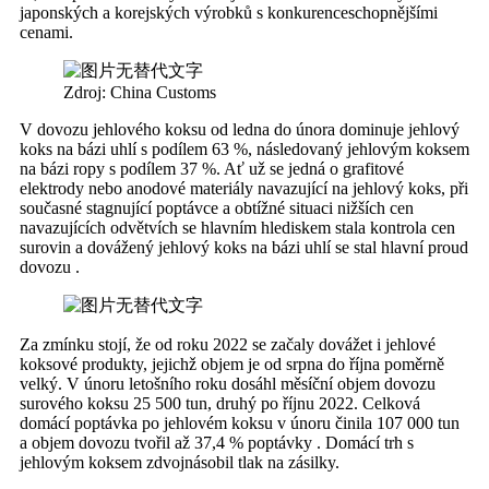
japonských a korejských výrobků s konkurenceschopnějšími
cenami.
Zdroj: China Customs
V dovozu jehlového koksu od ledna do února dominuje jehlový
koks na bázi uhlí s podílem 63 %, následovaný jehlovým koksem
na bázi ropy s podílem 37 %. Ať už se jedná o grafitové
elektrody nebo anodové materiály navazující na jehlový koks, při
současné stagnující poptávce a obtížné situaci nižších cen
navazujících odvětvích se hlavním hlediskem stala kontrola cen
surovin a dovážený jehlový koks na bázi uhlí se stal hlavní proud
dovozu .
Za zmínku stojí, že od roku 2022 se začaly dovážet i jehlové
koksové produkty, jejichž objem je od srpna do října poměrně
velký. V únoru letošního roku dosáhl měsíční objem dovozu
surového koksu 25 500 tun, druhý po říjnu 2022. Celková
domácí poptávka po jehlovém koksu v únoru činila 107 000 tun
a objem dovozu tvořil až 37,4 % poptávky . Domácí trh s
jehlovým koksem zdvojnásobil tlak na zásilky.