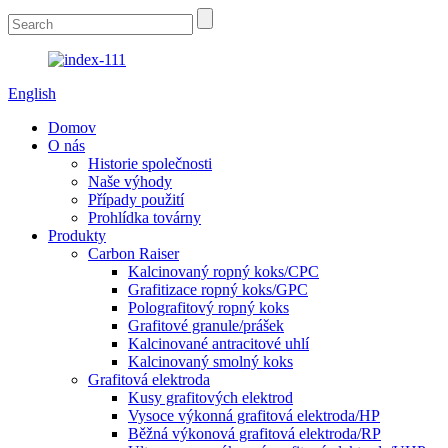
English
Domov
O nás
Historie společnosti
Naše výhody
Případy použití
Prohlídka továrny
Produkty
Carbon Raiser
Kalcinovaný ropný koks/CPC
Grafitizace ropný koks/GPC
Polografitový ropný koks
Grafitové granule/prášek
Kalcinované antracitové uhlí
Kalcinovaný smolný koks
Grafitová elektroda
Kusy grafitových elektrod
Vysoce výkonná grafitová elektroda/HP
Běžná výkonová grafitová elektroda/RP