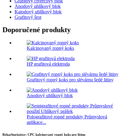
Grafitový čtvercový blok
Anodový uhlíkový blok
Katodový uhlíkový blok
Grafitový šrot
Doporučené produkty
Kalcinovaný ropný koks
HP grafitová elektroda
Grafitový ropný koks pro slévárnu šedé litiny
Anodový uhlíkový blok
Polografitové ropné produkty Průmyslová
aplikace...
Rekarburizátor: CPC kalcinovaný ropný koks pro litinu