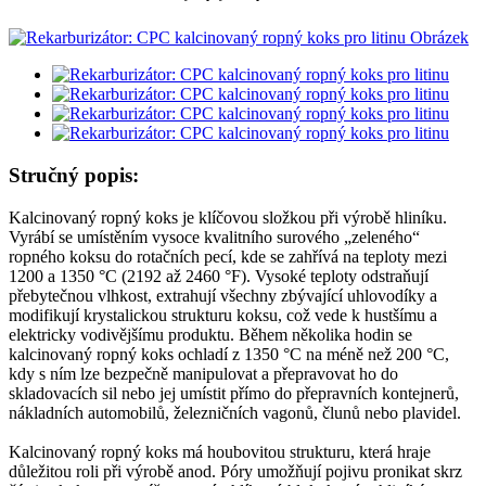
Stručný popis:
Kalcinovaný ropný koks je klíčovou složkou při výrobě hliníku.
Vyrábí se umístěním vysoce kvalitního surového „zeleného“
ropného koksu do rotačních pecí, kde se zahřívá na teploty mezi
1200 a 1350 °C (2192 až 2460 °F). Vysoké teploty odstraňují
přebytečnou vlhkost, extrahují všechny zbývající uhlovodíky a
modifikují krystalickou strukturu koksu, což vede k hustšímu a
elektricky vodivějšímu produktu. Během několika hodin se
kalcinovaný ropný koks ochladí z 1350 °C na méně než 200 °C,
kdy s ním lze bezpečně manipulovat a přepravovat ho do
skladovacích sil nebo jej umístit přímo do přepravních kontejnerů,
nákladních automobilů, železničních vagonů, člunů nebo plavidel.
Kalcinovaný ropný koks má houbovitou strukturu, která hraje
důležitou roli při výrobě anod. Póry umožňují pojivu pronikat skrz