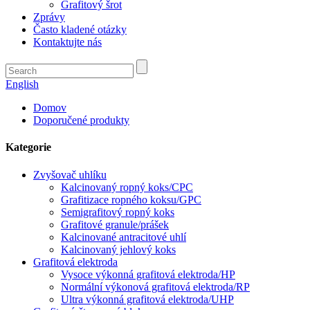
Grafitový šrot
Zprávy
Často kladené otázky
Kontaktujte nás
English
Domov
Doporučené produkty
Kategorie
Zvyšovač uhlíku
Kalcinovaný ropný koks/CPC
Grafitizace ropného koksu/GPC
Semigrafitový ropný koks
Grafitové granule/prášek
Kalcinované antracitové uhlí
Kalcinovaný jehlový koks
Grafitová elektroda
Vysoce výkonná grafitová elektroda/HP
Normální výkonová grafitová elektroda/RP
Ultra výkonná grafitová elektroda/UHP