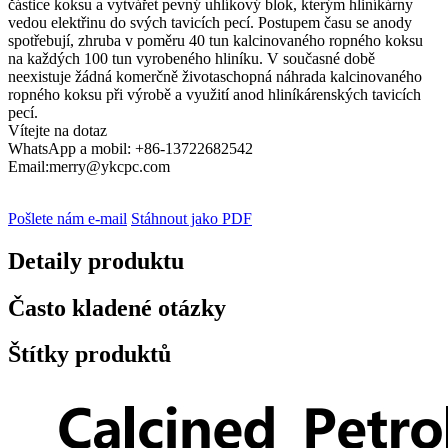
částice koksu a vytvářet pevný uhlíkový blok, kterým hliníkárny
vedou elektřinu do svých tavicích pecí. Postupem času se anody
spotřebují, zhruba v poměru 40 tun kalcinovaného ropného koksu
na každých 100 tun vyrobeného hliníku. V současné době
neexistuje žádná komerčně životaschopná náhrada kalcinovaného
ropného koksu při výrobě a využití anod hliníkárenských tavicích
pecí.
Vítejte na dotaz
WhatsApp a mobil: +86-13722682542
Email:merry@ykcpc.com
Pošlete nám e-mail
Stáhnout jako PDF
Detaily produktu
Často kladené otázky
Štítky produktů