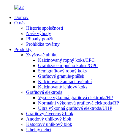
Domov
O nás
Historie společnosti
Naše výhody
Případy použití
Prohlídka továrny
Produkty
Zvyšovač uhlíku
Kalcinovaný ropný koks/CPC
Grafitizace ropného koksu/GPC
Semigrafitový ropný koks
Grafitové granule/prášek
Kalcinované antracitové uhlí
Kalcinovaný jehlový koks
Grafitová elektroda
Vysoce výkonná grafitová elektroda/HP
Normální výkonová grafitová elektroda/RP
Ultra výkonná grafitová elektroda/UHP
Grafitový čtvercový blok
Anodový uhlíkový blok
Katodový uhlíkový blok
Uhelný dehet