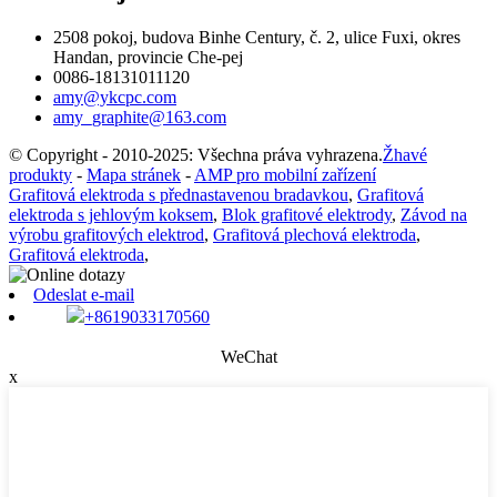
2508 pokoj, budova Binhe Century, č. 2, ulice Fuxi, okres
Handan, provincie Che-pej
0086-18131011120
amy@ykcpc.com
amy_graphite@163.com
© Copyright - 2010-2025: Všechna práva vyhrazena.
Žhavé
produkty
-
Mapa stránek
-
AMP pro mobilní zařízení
Grafitová elektroda s přednastavenou bradavkou
,
Grafitová
elektroda s jehlovým koksem
,
Blok grafitové elektrody
,
Závod na
výrobu grafitových elektrod
,
Grafitová plechová elektroda
,
Grafitová elektroda
,
Odeslat e-mail
+8619033170560
WeChat
x