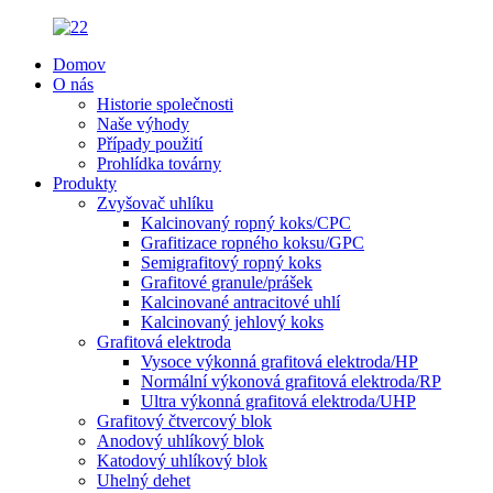
Domov
O nás
Historie společnosti
Naše výhody
Případy použití
Prohlídka továrny
Produkty
Zvyšovač uhlíku
Kalcinovaný ropný koks/CPC
Grafitizace ropného koksu/GPC
Semigrafitový ropný koks
Grafitové granule/prášek
Kalcinované antracitové uhlí
Kalcinovaný jehlový koks
Grafitová elektroda
Vysoce výkonná grafitová elektroda/HP
Normální výkonová grafitová elektroda/RP
Ultra výkonná grafitová elektroda/UHP
Grafitový čtvercový blok
Anodový uhlíkový blok
Katodový uhlíkový blok
Uhelný dehet