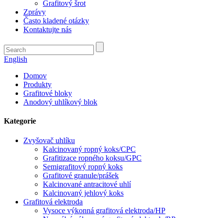
Grafitový šrot
Zprávy
Často kladené otázky
Kontaktujte nás
English
Domov
Produkty
Grafitové bloky
Anodový uhlíkový blok
Kategorie
Zvyšovač uhlíku
Kalcinovaný ropný koks/CPC
Grafitizace ropného koksu/GPC
Semigrafitový ropný koks
Grafitové granule/prášek
Kalcinované antracitové uhlí
Kalcinovaný jehlový koks
Grafitová elektroda
Vysoce výkonná grafitová elektroda/HP