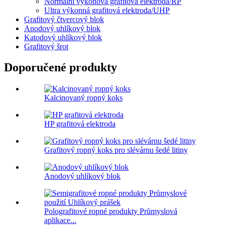
Normální výkonová grafitová elektroda/RP
Ultra výkonná grafitová elektroda/UHP
Grafitový čtvercový blok
Anodový uhlíkový blok
Katodový uhlíkový blok
Grafitový šrot
Doporučené produkty
Kalcinovaný ropný koks
HP grafitová elektroda
Grafitový ropný koks pro slévárnu šedé litiny
Anodový uhlíkový blok
Polografitové ropné produkty Průmyslová
aplikace...