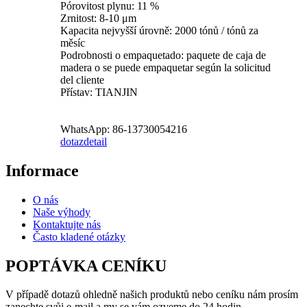
Pórovitost plynu: 11 %
Zrnitost: 8-10 μm
Kapacita nejvyšší úrovně: 2000 tónů / tónů za
měsíc
Podrobnosti o empaquetado: paquete de caja de
madera o se puede empaquetar según la solicitud
del cliente
Přístav: TIANJIN
WhatsApp: 86-13730054216
dotaz
detail
Informace
O nás
Naše výhody
Kontaktujte nás
Často kladené otázky
POPTÁVKA CENÍKU
V případě dotazů ohledně našich produktů nebo ceníku nám prosím
zanechte svůj e-mail a my se vám ozveme do 24 hodin.