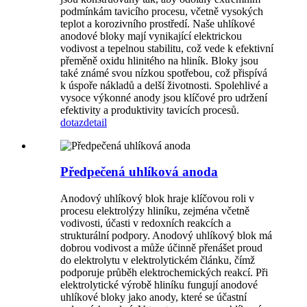
podmínkám tavicího procesu, včetně vysokých
teplot a korozivního prostředí. Naše uhlíkové
anodové bloky mají vynikající elektrickou
vodivost a tepelnou stabilitu, což vede k efektivní
přeměně oxidu hlinitého na hliník. Bloky jsou
také známé svou nízkou spotřebou, což přispívá
k úspoře nákladů a delší životnosti. Spolehlivé a
vysoce výkonné anody jsou klíčové pro udržení
efektivity a produktivity tavicích procesů.
dotaz
detail
Předpečená uhlíková anoda
Anodový uhlíkový blok hraje klíčovou roli v
procesu elektrolýzy hliníku, zejména včetně
vodivosti, účasti v redoxních reakcích a
strukturální podpory. Anodový uhlíkový blok má
dobrou vodivost a může účinně přenášet proud
do elektrolytu v elektrolytickém článku, čímž
podporuje průběh elektrochemických reakcí. Při
elektrolytické výrobě hliníku fungují anodové
uhlíkové bloky jako anody, které se účastní