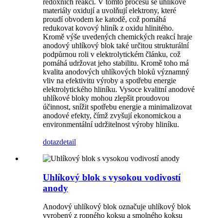
redoxních reakcí. V tomto procesu se uhlíkové
materiály oxidují a uvolňují elektrony, které
proudí obvodem ke katodě, což pomáhá
redukovat kovový hliník z oxidu hlinitého.
Kromě výše uvedených chemických reakcí hraje
anodový uhlíkový blok také určitou strukturální
podpůrnou roli v elektrolytickém článku, což
pomáhá udržovat jeho stabilitu. Kromě toho má
kvalita anodových uhlíkových bloků významný
vliv na efektivitu výroby a spotřebu energie
elektrolytického hliníku. Vysoce kvalitní anodové
uhlíkové bloky mohou zlepšit proudovou
účinnost, snížit spotřebu energie a minimalizovat
anodové efekty, čímž zvyšují ekonomickou a
environmentální udržitelnost výroby hliníku.
dotaz
detail
Uhlíkový blok s vysokou vodivostí
anody
Anodový uhlíkový blok označuje uhlíkový blok
vyrobený z ropného koksu a smolného koksu