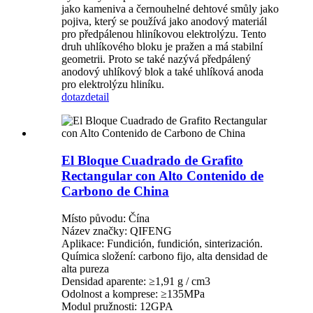
jako kameniva a černouhelné dehtové smůly jako
pojiva, který se používá jako anodový materiál
pro předpálenou hliníkovou elektrolýzu. Tento
druh uhlíkového bloku je pražen a má stabilní
geometrii. Proto se také nazývá předpálený
anodový uhlíkový blok a také uhlíková anoda
pro elektrolýzu hliníku.
dotaz
detail
El Bloque Cuadrado de Grafito
Rectangular con Alto Contenido de
Carbono de China
Místo původu: Čína
Název značky: QIFENG
Aplikace: Fundición, fundición, sinterización.
Química složení: carbono fijo, alta densidad de
alta pureza
Densidad aparente: ≥1,91 g / cm3
Odolnost a komprese: ≥135MPa
Modul pružnosti: 12GPA