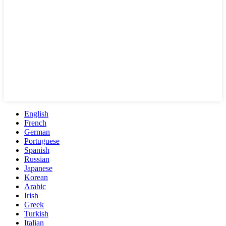
English
French
German
Portuguese
Spanish
Russian
Japanese
Korean
Arabic
Irish
Greek
Turkish
Italian