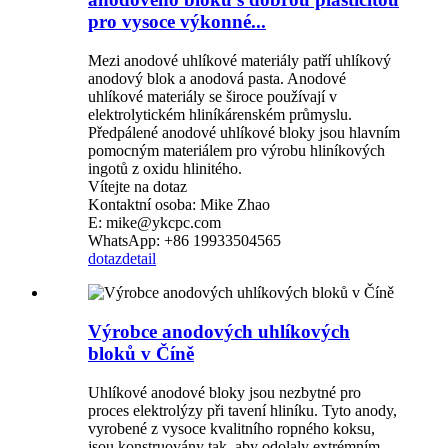
pro vysoce výkonné...
Mezi anodové uhlíkové materiály patří uhlíkový
anodový blok a anodová pasta. Anodové
uhlíkové materiály se široce používají v
elektrolytickém hliníkárenském průmyslu.
Předpálené anodové uhlíkové bloky jsou hlavním
pomocným materiálem pro výrobu hliníkových
ingotů z oxidu hlinitého.
Vítejte na dotaz
Kontaktní osoba: Mike Zhao
E: mike@ykcpc.com
WhatsApp: +86 19933504565
dotaz
detail
Výrobce anodových uhlíkových
bloků v Číně
Uhlíkové anodové bloky jsou nezbytné pro
proces elektrolýzy při tavení hliníku. Tyto anody,
vyrobené z vysoce kvalitního ropného koksu,
jsou konstruovány tak, aby odolaly extrémním