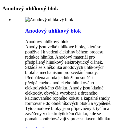
Anodový uhlíkový blok
Anodový uhlíkový blok
Anodový uhlíkový blok
Anody jsou velké uhlíkové bloky, které se
používají k vedení elektřiny během procesu
redukce hliníku. Anodový materiál pro
předpálený hliníkový elektrolytický článek.
Skládá se z několika anodových uhlíkových
bloků a mechanismu pro zvedání anody.
Předpálená anoda je důležitou součástí
předpáleného anodického hliníkového
elektrolytického článku. Anody jsou kladné
elektrody, obvykle vyrobené z drceného
kalcinovaného ropného koksu a kapalné smoly,
formované do obdélníkových bloků a vypálené.
Tyto anodové bloky jsou připevněny k tyčím a
zavěšeny v elektrolytickém článku, kde se
pomalu spotřebovávají v procesu tavení hliníku.