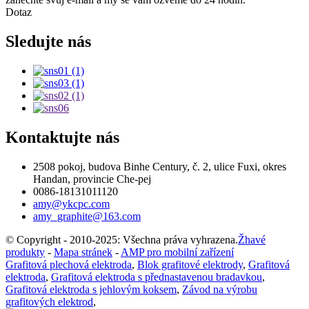
Dotaz
Sledujte nás
Kontaktujte nás
2508 pokoj, budova Binhe Century, č. 2, ulice Fuxi, okres
Handan, provincie Che-pej
0086-18131011120
amy@ykcpc.com
amy_graphite@163.com
© Copyright - 2010-2025: Všechna práva vyhrazena.
Žhavé
produkty
-
Mapa stránek
-
AMP pro mobilní zařízení
Grafitová plechová elektroda
,
Blok grafitové elektrody
,
Grafitová
elektroda
,
Grafitová elektroda s přednastavenou bradavkou
,
Grafitová elektroda s jehlovým koksem
,
Závod na výrobu
grafitových elektrod
,