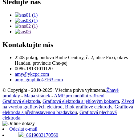
Sledujte nás
Kontaktujte nás
2508 pokoj, budova Binhe Century, č. 2, ulice Fuxi, okres
Handan, provincie Che-pej
0086-18131011120
amy@ykcpc.com
amy_graphite@163.com
© Copyright - 2010-2025: Všechna práva vyhrazena.
Žhavé
produkty
-
Mapa stránek
-
AMP pro mobilní zařízení
Grafitová elektroda
,
Grafitová elektroda s jehlovým koksem
,
Závod
na výrobu grafitových elektrod
,
Blok grafitové elektrody
,
Grafitová
elektroda s přednastavenou bradavkou
,
Grafitová plechová
elektroda
,
Odeslat e-mail
+8619033170560