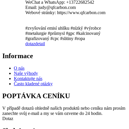
WeChat a WhatsApp: +13722682542
Email: judy@qfcarbon.com
Webové stránky: https://www.qfcarbon.com
#zvyšování emisí uhlíku #nízký #výrobce
#metalurgie #průmysl #gpc #kalcinovaný
#grafizovaný #cpc #slitiny #ropa
dotaz
detail
Informace
O nás
Naše výhody
Kontaktujte nás
Často kladené otázky
POPTÁVKA CENÍKU
V případě dotazů ohledně našich produktů nebo ceníku nám prosím
zanechte svůj e-mail a my se vám ozveme do 24 hodin.
Dotaz