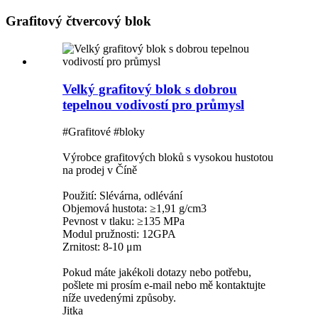
Grafitový čtvercový blok
Velký grafitový blok s dobrou
tepelnou vodivostí pro průmysl
#Grafitové #bloky
Výrobce grafitových bloků s vysokou hustotou
na prodej v Číně
Použití: Slévárna, odlévání
Objemová hustota: ≥1,91 g/cm3
Pevnost v tlaku: ≥135 MPa
Modul pružnosti: 12GPA
Zrnitost: 8-10 μm
Pokud máte jakékoli dotazy nebo potřebu,
pošlete mi prosím e-mail nebo mě kontaktujte
níže uvedenými způsoby.
Jitka