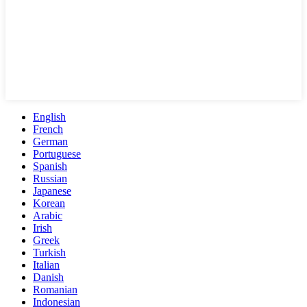
English
French
German
Portuguese
Spanish
Russian
Japanese
Korean
Arabic
Irish
Greek
Turkish
Italian
Danish
Romanian
Indonesian