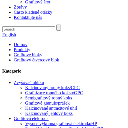
Grafitový šrot
Zprávy
Často kladené otázky
Kontaktujte nás
English
Domov
Produkty
Grafitové bloky
Grafitový čtvercový blok
Kategorie
Zvyšovač uhlíku
Kalcinovaný ropný koks/CPC
Grafitizace ropného koksu/GPC
Semigrafitový ropný koks
Grafitové granule/prášek
Kalcinované antracitové uhlí
Kalcinovaný jehlový koks
Grafitová elektroda
Vysoce výkonná grafitová elektroda/HP