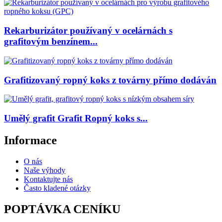
Rekarburizátor používaný v ocelárnách s
grafitovým benzínem...
Grafitizovaný ropný koks z továrny přímo dodáván
Umělý grafit Grafit Ropný koks s...
Informace
O nás
Naše výhody
Kontaktujte nás
Často kladené otázky
POPTÁVKA CENÍKU