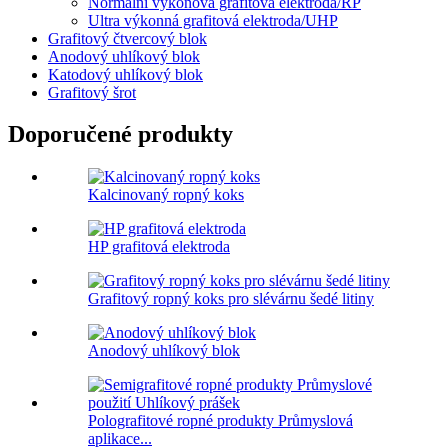
Normální výkonová grafitová elektroda/RP
Ultra výkonná grafitová elektroda/UHP
Grafitový čtvercový blok
Anodový uhlíkový blok
Katodový uhlíkový blok
Grafitový šrot
Doporučené produkty
Kalcinovaný ropný koks
HP grafitová elektroda
Grafitový ropný koks pro slévárnu šedé litiny
Anodový uhlíkový blok
Polografitové ropné produkty Průmyslová
aplikace...