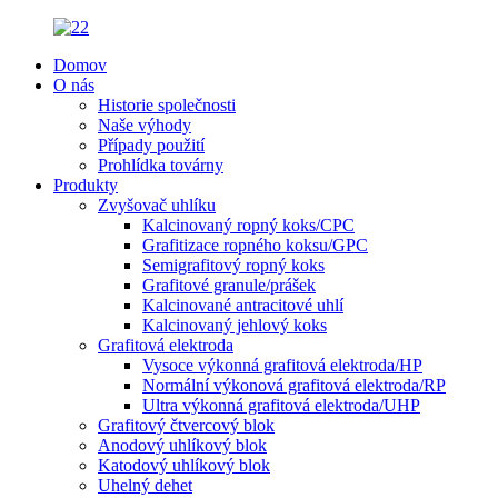
Domov
O nás
Historie společnosti
Naše výhody
Případy použití
Prohlídka továrny
Produkty
Zvyšovač uhlíku
Kalcinovaný ropný koks/CPC
Grafitizace ropného koksu/GPC
Semigrafitový ropný koks
Grafitové granule/prášek
Kalcinované antracitové uhlí
Kalcinovaný jehlový koks
Grafitová elektroda
Vysoce výkonná grafitová elektroda/HP
Normální výkonová grafitová elektroda/RP
Ultra výkonná grafitová elektroda/UHP
Grafitový čtvercový blok
Anodový uhlíkový blok
Katodový uhlíkový blok
Uhelný dehet