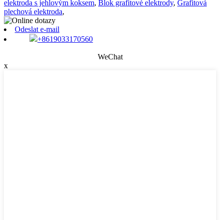
elektroda s jehlovým koksem
,
Blok grafitové elektrody
,
Grafitová
plechová elektroda
,
Odeslat e-mail
+8619033170560
WeChat
x