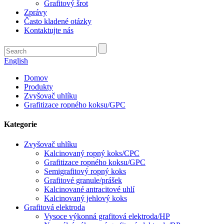
Grafitový šrot
Zprávy
Často kladené otázky
Kontaktujte nás
English
Domov
Produkty
Zvyšovač uhlíku
Grafitizace ropného koksu/GPC
Kategorie
Zvyšovač uhlíku
Kalcinovaný ropný koks/CPC
Grafitizace ropného koksu/GPC
Semigrafitový ropný koks
Grafitové granule/prášek
Kalcinované antracitové uhlí
Kalcinovaný jehlový koks
Grafitová elektroda
Vysoce výkonná grafitová elektroda/HP