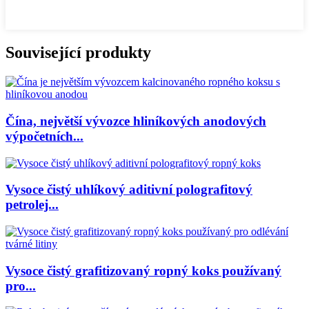
Související produkty
Čína, největší vývozce hliníkových anodových
výpočetních...
Vysoce čistý uhlíkový aditivní polografitový
petrolej...
Vysoce čistý grafitizovaný ropný koks používaný
pro...