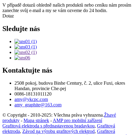
V případě dotazů ohledně našich produktů nebo ceníku nám prosím
zanechte svůj e-mail a my se vám ozveme do 24 hodin.
Dotaz
Sledujte nás
Kontaktujte nás
2508 pokoj, budova Binhe Century, č. 2, ulice Fuxi, okres
Handan, provincie Che-pej
0086-18131011120
amy@ykcpc.com
amy_graphite@163.com
© Copyright - 2010-2025: Všechna práva vyhrazena.
Žhavé
produkty
-
Mapa stránek
-
AMP pro mobilní zařízení
Grafitová elektroda s přednastavenou bradavkou
,
Grafitová
elektroda
,
Závod na výrobu grafitových elektrod
,
Grafitová