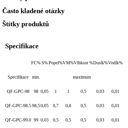
Často kladené otázky
Štítky produktů
Specifikace
FC%
S%
Popel%
VM%
Vlhkost %
Dusík%
Vodík%
Specifikace
min.
maximum
QF-GPC-98
98
0,05
1
1
0,5
0,03
0,01
QF-GPC-98.5
98,5
0,05
0,7
0,8
0,5
0,03
0,01
QF-GPC-99.0
99
0,03
0,5
0,5
0,5
0,03
0,01