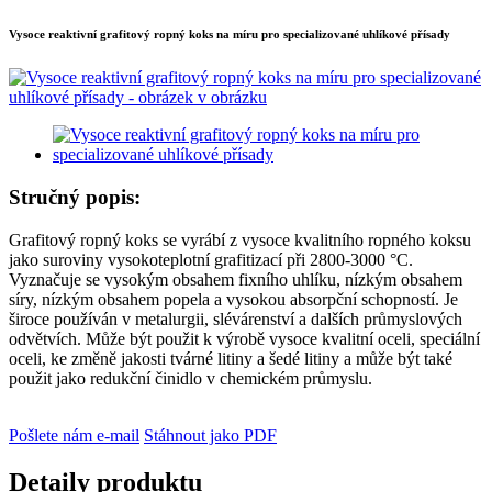
Vysoce reaktivní grafitový ropný koks na míru pro specializované uhlíkové přísady
Stručný popis:
Grafitový ropný koks se vyrábí z vysoce kvalitního ropného koksu
jako suroviny vysokoteplotní grafitizací při 2800-3000 °C.
Vyznačuje se vysokým obsahem fixního uhlíku, nízkým obsahem
síry, nízkým obsahem popela a vysokou absorpční schopností. Je
široce používán v metalurgii, slévárenství a dalších průmyslových
odvětvích. Může být použit k výrobě vysoce kvalitní oceli, speciální
oceli, ke změně jakosti tvárné litiny a šedé litiny a může být také
použit jako redukční činidlo v chemickém průmyslu.
Pošlete nám e-mail
Stáhnout jako PDF
Detaily produktu