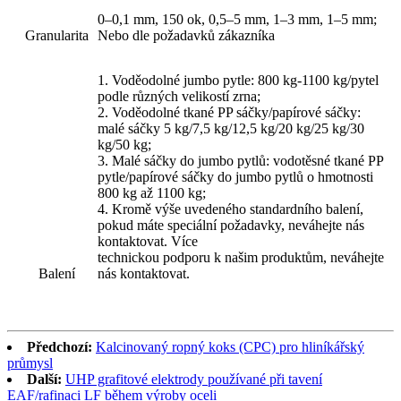
0–0,1 mm, 150 ok, 0,5–5 mm, 1–3 mm, 1–5 mm;
Granularita
Nebo dle požadavků zákazníka
1. Voděodolné jumbo pytle: 800 kg-1100 kg/pytel
podle různých velikostí zrna;
2. Voděodolné tkané PP sáčky/papírové sáčky:
malé sáčky 5 kg/7,5 kg/12,5 kg/20 kg/25 kg/30
kg/50 kg;
3. Malé sáčky do jumbo pytlů: vodotěsné tkané PP
pytle/papírové sáčky do jumbo pytlů o hmotnosti
800 kg až 1100 kg;
4. Kromě výše uvedeného standardního balení,
pokud máte speciální požadavky, neváhejte nás
kontaktovat. Více
technickou podporu k našim produktům, neváhejte
Balení
nás kontaktovat.
Předchozí:
Kalcinovaný ropný koks (CPC) pro hliníkářský
průmysl
Další:
UHP grafitové elektrody používané při tavení
EAF/rafinaci LF během výroby oceli