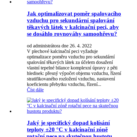
Jak optimalizovat poměr spalovacího
vzduchu pro sekundární spalování
těkavých látek v kalcinační peci, aby
se dosáhlo rovnováhy samoohřevu?
od administrátora dne 26. 4. 2022
V plechové kalcinační peci vyžaduje
optimalizace poměru vzduchu pro sekundární
spalování těkavých látek za účelem dosažení
vlastní tepelné bilance komplexní úpravy z pěti
hledisek: přesný výpočet objemu vzduchu, řízení
stratifikovaného rozložení vzduchu, nastavení
koeficientu přebytku vzduchu, řízení...
Číst dále
Jaký je specifický dopad kolísání
teploty ±20 °C v kalcinační zóně
rotační pece na skutečnou hustotu