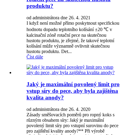
produktu?
od administrátora dne 26. 4. 2021
I když není možné přímo poskytnout specifickou
hodnotu dopadu teplotního kolísání ±20 ℃ v
kalcinační zóně rotační pece na skutečnou
hustotu produktu, je zřejmé, že takové teplotní
kolísání může významně ovlivnit skutečnou
hustotu produktu. Det...
Číst dále
Jaký je maximální povolený limit pro
vstup síry do pece, aby byla zajištěna
kvalita anody?
od administrátora dne 26. 4. 2020
Zásady směšovacích poměrů pro ropný koks s
různým obsahem síry: Jaký je maximální
povolený limit síry pro vstupní surovinu do pece
pro zajištění kvality anody?** Při výrobě