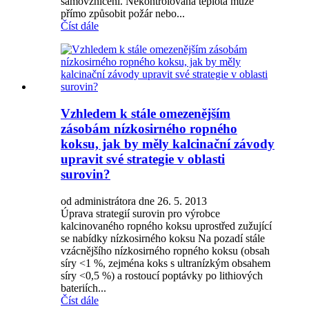
samovznícení. Nekontrolovaná teplota může
přímo způsobit požár nebo...
Číst dále
Vzhledem k stále omezenějším
zásobám nízkosirného ropného
koksu, jak by měly kalcinační závody
upravit své strategie v oblasti
surovin?
od administrátora dne 26. 5. 2013
Úprava strategií surovin pro výrobce
kalcinovaného ropného koksu uprostřed zužující
se nabídky nízkosirného koksu Na pozadí stále
vzácnějšího nízkosirného ropného koksu (obsah
síry <1 %, zejména koks s ultranízkým obsahem
síry <0,5 %) a rostoucí poptávky po lithiových
bateriích...
Číst dále