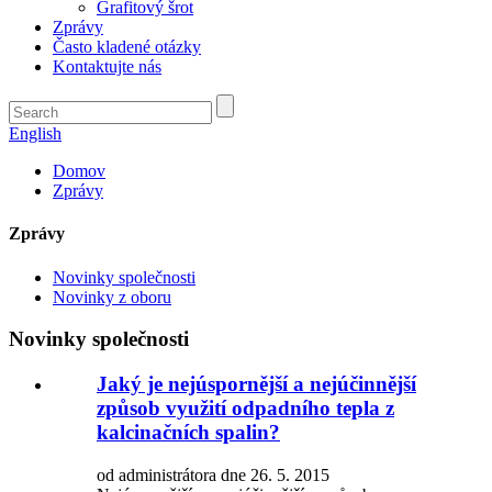
Grafitový šrot
Zprávy
Často kladené otázky
Kontaktujte nás
English
Domov
Zprávy
Zprávy
Novinky společnosti
Novinky z oboru
Novinky společnosti
Jaký je nejúspornější a nejúčinnější
způsob využití odpadního tepla z
kalcinačních spalin?
od administrátora dne 26. 5. 2015