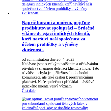
Napříč horami a mořem, pojďme
prodiskutovat spolupráci – Srdečně
vítáme delegaci indických klientů,
kteří navštíví naši společnost za
účelem prohlídky a výměny
zkušeností.
od administrátora dne 26. 4. 2023
Nedávno jsme s velkým nadšením a očekáváním
přivítali významnou delegaci klientů z Indie. Tato
návštěva nebyla jen příležitostí k obchodní
komunikaci, ale také cestou k přeshraničnímu
přátelství. Naše společnost přikládala návštěvě
indického klienta velký význam...
Číst dále