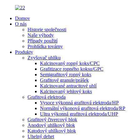
Domov
O nás
Historie společnosti
Naše výhody
Případy použití
Prohlídka továrny
Produkty
Zvyšovač uhlíku
Kalcinovaný ropný koks/CPC
Grafitizace ropného koksu/GPC
Semigrafitový ropný koks
Grafitové granule/prášek
Kalcinované antracitové uhlí
Kalcinovaný jehlový koks
Grafitová elektroda
Vysoce výkonná grafitová elektroda/HP
Normální výkonová grafitová elektroda/RP
Ultra výkonná grafitová elektroda/UHP
Grafitový čtvercový blok
Anodový uhlíkový blok
Katodový uhlíkový blok
Uhelný dehet