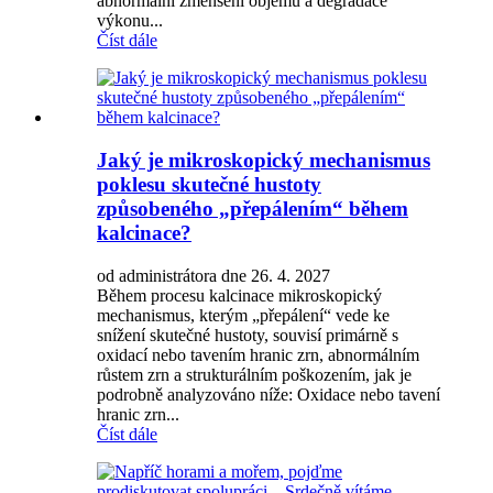
abnormální zmenšení objemu a degradace
výkonu...
Číst dále
Jaký je mikroskopický mechanismus
poklesu skutečné hustoty
způsobeného „přepálením“ během
kalcinace?
od administrátora dne 26. 4. 2027
Během procesu kalcinace mikroskopický
mechanismus, kterým „přepálení“ vede ke
snížení skutečné hustoty, souvisí primárně s
oxidací nebo tavením hranic zrn, abnormálním
růstem zrn a strukturálním poškozením, jak je
podrobně analyzováno níže: Oxidace nebo tavení
hranic zrn...
Číst dále