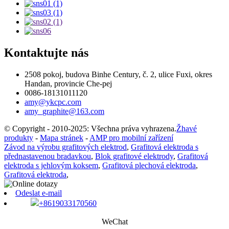
Kontaktujte nás
2508 pokoj, budova Binhe Century, č. 2, ulice Fuxi, okres
Handan, provincie Che-pej
0086-18131011120
amy@ykcpc.com
amy_graphite@163.com
© Copyright - 2010-2025: Všechna práva vyhrazena.
Žhavé
produkty
-
Mapa stránek
-
AMP pro mobilní zařízení
Závod na výrobu grafitových elektrod
,
Grafitová elektroda s
přednastavenou bradavkou
,
Blok grafitové elektrody
,
Grafitová
elektroda s jehlovým koksem
,
Grafitová plechová elektroda
,
Grafitová elektroda
,
Odeslat e-mail
+8619033170560
WeChat