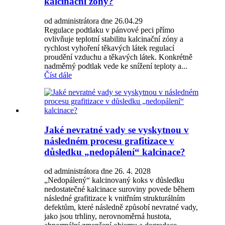
kalcinační zóny?
od administrátora dne 26.04.29
Regulace podtlaku v pánvové peci přímo
ovlivňuje teplotní stabilitu kalcinační zóny a
rychlost vyhoření těkavých látek regulací
proudění vzduchu a těkavých látek. Konkrétně
nadměrný podtlak vede ke snížení teploty a...
Číst dále
Jaké nevratné vady se vyskytnou v
následném procesu grafitizace v
důsledku „nedopálení“ kalcinace?
od administrátora dne 26. 4. 2028
„Nedopálený“ kalcinovaný koks v důsledku
nedostatečné kalcinace suroviny povede během
následné grafitizace k vnitřním strukturálním
defektům, které následně způsobí nevratné vady,
jako jsou trhliny, nerovnoměrná hustota,