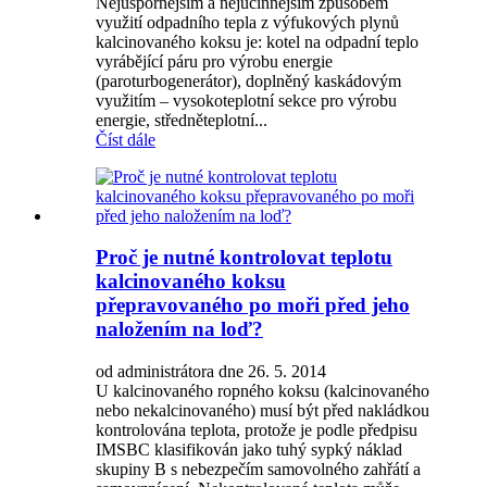
Nejúspornějším a nejúčinnějším způsobem
využití odpadního tepla z výfukových plynů
kalcinovaného koksu je: kotel na odpadní teplo
vyrábějící páru pro výrobu energie
(paroturbogenerátor), doplněný kaskádovým
využitím – vysokoteplotní sekce pro výrobu
energie, středněteplotní...
Číst dále
Proč je nutné kontrolovat teplotu
kalcinovaného koksu
přepravovaného po moři před jeho
naložením na loď?
od administrátora dne 26. 5. 2014
U kalcinovaného ropného koksu (kalcinovaného
nebo nekalcinovaného) musí být před nakládkou
kontrolována teplota, protože je podle předpisu
IMSBC klasifikován jako tuhý sypký náklad
skupiny B s nebezpečím samovolného zahřátí a