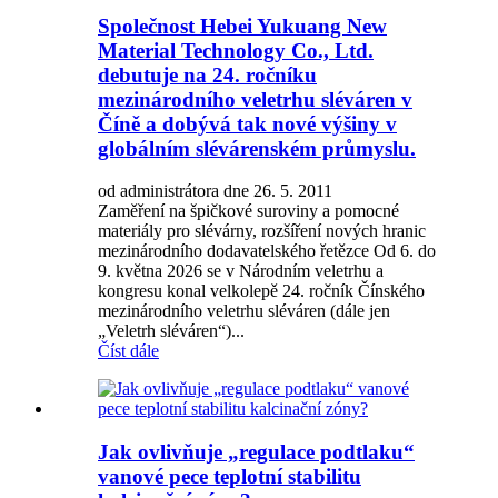
Společnost Hebei Yukuang New
Material Technology Co., Ltd.
debutuje na 24. ročníku
mezinárodního veletrhu sléváren v
Číně a dobývá tak nové výšiny v
globálním slévárenském průmyslu.
od administrátora dne 26. 5. 2011
Zaměření na špičkové suroviny a pomocné
materiály pro slévárny, rozšíření nových hranic
mezinárodního dodavatelského řetězce Od 6. do
9. května 2026 se v Národním veletrhu a
kongresu konal velkolepě 24. ročník Čínského
mezinárodního veletrhu sléváren (dále jen
„Veletrh sléváren“)...
Číst dále
Jak ovlivňuje „regulace podtlaku“
vanové pece teplotní stabilitu