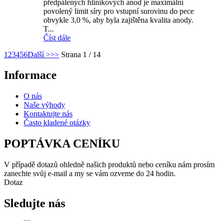
předpálených hliníkových anod je maximální
povolený limit síry pro vstupní surovinu do pece
obvykle 3,0 %, aby byla zajištěna kvalita anody.
T...
Číst dále
1
2
3
4
5
6
Další >
>>
Strana 1 / 14
Informace
O nás
Naše výhody
Kontaktujte nás
Často kladené otázky
POPTÁVKA CENÍKU
V případě dotazů ohledně našich produktů nebo ceníku nám prosím
zanechte svůj e-mail a my se vám ozveme do 24 hodin.
Dotaz
Sledujte nás