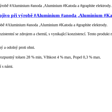
pojivo při výrobě #Aluminium #anoda ,Aluminium #Kat
ýrobě #Aluminium #anoda ,Aluminium #Katoda a #graphite elektrody.
nzistentní se zdrojem a chemií, s vynikající konzistencí. Tento produk
hý a odolný proti ohni.
ozpustný toluen 28 % min, Vlhkost 4 % max, Popel 0,3 % max.
 s námi.