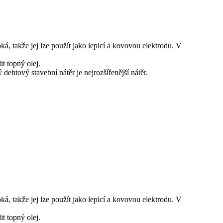
á, takže jej lze použít jako lepicí a kovovou elektrodu. V
t topný olej.
htový stavební nátěr je nejrozšířenější nátěr.
á, takže jej lze použít jako lepicí a kovovou elektrodu. V
t topný olej.