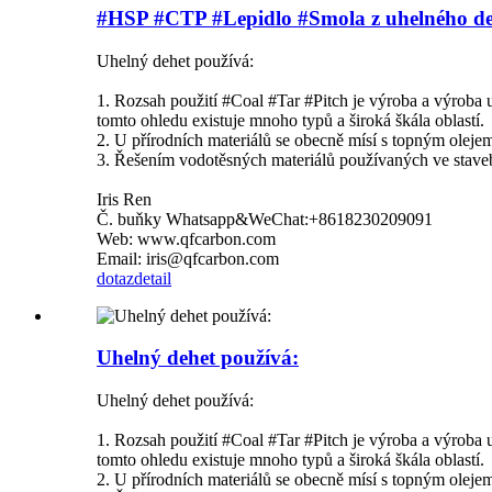
#HSP #CTP #Lepidlo #Smola z uhelného d
Uhelný dehet používá:
1. Rozsah použití #Coal #Tar #Pitch je výroba a výroba uh
tomto ohledu existuje mnoho typů a široká škála oblastí.
2. U přírodních materiálů se obecně mísí s topným olejem 
3. Řešením vodotěsných materiálů používaných ve stavebn
Iris Ren
Č. buňky Whatsapp&WeChat:+8618230209091
Web: www.qfcarbon.com
Email: iris@qfcarbon.com
dotaz
detail
Uhelný dehet používá:
Uhelný dehet používá:
1. Rozsah použití #Coal #Tar #Pitch je výroba a výroba uh
tomto ohledu existuje mnoho typů a široká škála oblastí.
2. U přírodních materiálů se obecně mísí s topným olejem 