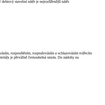
htový stavební nátěr je nejrozšířenější nátěr.
říváním, rozpouštěním, rozprašováním a ochlazováním tvářecím
teriály je převážně černouhelná smola. Do nádoby na