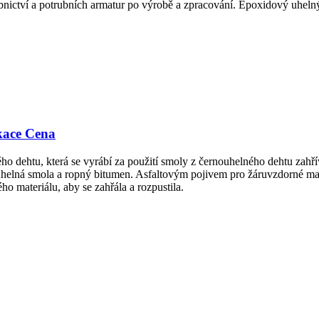
ictví a potrubních armatur po výrobě a zpracování. Epoxidový uhelný de
kace Cena
ho dehtu, která se vyrábí za použití smoly z černouhelného dehtu zah
uhelná smola a ropný bitumen. Asfaltovým pojivem pro žáruvzdorné ma
o materiálu, aby se zahřála a rozpustila.