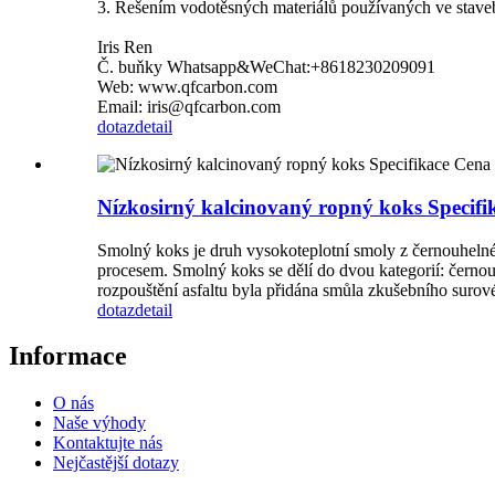
3. Řešením vodotěsných materiálů používaných ve stavebn
Iris Ren
Č. buňky Whatsapp&WeChat:+8618230209091
Web: www.qfcarbon.com
Email: iris@qfcarbon.com
dotaz
detail
Nízkosirný kalcinovaný ropný koks Specifi
Smolný koks je druh vysokoteplotní smoly z černouhelné
procesem. Smolný koks se dělí do dvou kategorií: černo
rozpouštění asfaltu byla přidána smůla zkušebního surovéh
dotaz
detail
Informace
O nás
Naše výhody
Kontaktujte nás
Nejčastější dotazy