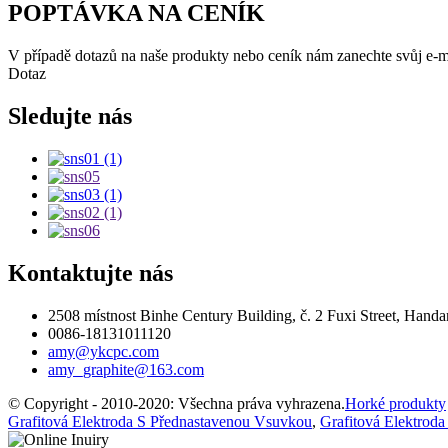
POPTÁVKA NA CENÍK
V případě dotazů na naše produkty nebo ceník nám zanechte svůj e-
Dotaz
Sledujte nás
Kontaktujte nás
2508 místnost Binhe Century Building, č. 2 Fuxi Street, Handa
0086-18131011120
amy@ykcpc.com
amy_graphite@163.com
© Copyright - 2010-2020: Všechna práva vyhrazena.
Horké produkty
Grafitová Elektroda S Přednastavenou Vsuvkou
,
Grafitová Elektrod