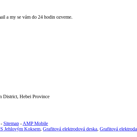
mail a my se vám do 24 hodin ozveme.
n District, Hebei Province
-
Sitemap
-
AMP Mobile
a S Jehlovým Koksem
,
Grafitová elektrodová deska
,
Grafitová elektroda