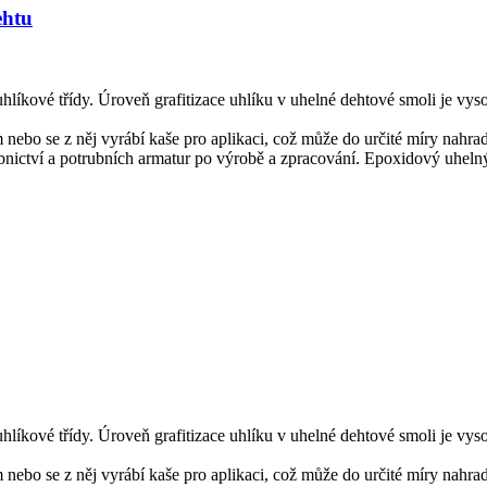
ehtu
líkové třídy. Úroveň grafitizace uhlíku v uhelné dehtové smoli je vysok
nebo se z něj vyrábí kaše pro aplikaci, což může do určité míry nahradi
ictví a potrubních armatur po výrobě a zpracování. Epoxidový uhelný de
líkové třídy. Úroveň grafitizace uhlíku v uhelné dehtové smoli je vysok
nebo se z něj vyrábí kaše pro aplikaci, což může do určité míry nahradi