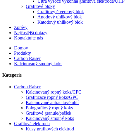
Ultra vysoce výkonná grafitová elektroda/UHP
Grafitové bloky
Grafitový čtvercový blok
Anodový uhlíkový blok
Katodový uhlíkový blok
Zprávy
Nejčastější dotazy
Kontaktujte nás
Domov
Produkty
Carbon Raiser
Kalcinovaný smolný koks
Kategorie
Carbon Raiser
Kalcinovaný ropný koks/CPC
Grafitizace ropný koks/GPC
Kalcinované antracitové uhlí
Polografitový ropný koks
Grafitové granule/prášek
Kalcinovaný smolný koks
Grafitová elektroda
Kusy grafitových elektrod