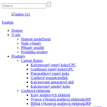
English
Domov
O nás
Historie společnosti
Naše výhody
Případy použití
Prohlídka továrny
Produkty
Carbon Raiser
Kalcinovaný ropný koks/CPC
Grafitizace ropný koks/GPC
Polografitový ropný koks
Grafitové granule/prášek
Kalcinované antracitové uhlí
Kalcinovaný smolný koks
Grafitová elektroda
Kusy grafitových elektrod
Vysoce výkonná grafitová elektroda/HP
Běžná výkonová grafitová elektroda/RP