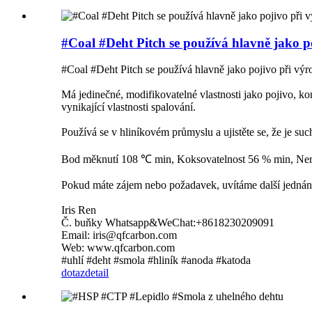
#Coal #Deht Pitch se používá hlavně jako 
#Coal #Deht Pitch se používá hlavně jako pojivo při v
Má jedinečné, modifikovatelné vlastnosti jako pojivo, ko
vynikající vlastnosti spalování.
Používá se v hliníkovém průmyslu a ujistěte se, že je suc
Bod měknutí 108 ℃ min, Koksovatelnost 56 % min, Ner
Pokud máte zájem nebo požadavek, uvítáme další jednání
Iris Ren
Č. buňky Whatsapp&WeChat:+8618230209091
Email: iris@qfcarbon.com
Web: www.qfcarbon.com
#uhlí #deht #smola #hliník #anoda #katoda
dotaz
detail