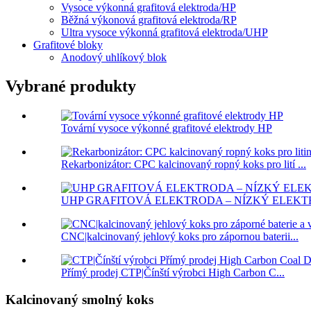
Vysoce výkonná grafitová elektroda/HP
Běžná výkonová grafitová elektroda/RP
Ultra vysoce výkonná grafitová elektroda/UHP
Grafitové bloky
Anodový uhlíkový blok
Vybrané produkty
Tovární vysoce výkonné grafitové elektrody HP
Rekarbonizátor: CPC kalcinovaný ropný koks pro lití ...
UHP GRAFITOVÁ ELEKTRODA – NÍZKÝ ELEKTRI
CNC|kalcinovaný jehlový koks pro zápornou baterii...
Přímý prodej CTP|Čínští výrobci High Carbon C...
Kalcinovaný smolný koks